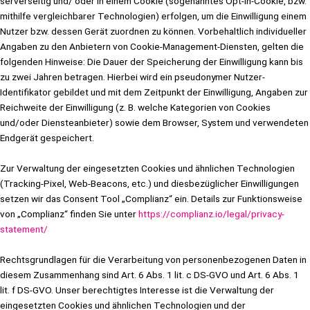
serverseitig und/ oder in einem Cookie (sogenanntes Opt-In-Cookie, bzw.
mithilfe vergleichbarer Technologien) erfolgen, um die Einwilligung einem
Nutzer bzw. dessen Gerät zuordnen zu können. Vorbehaltlich individueller
Angaben zu den Anbietern von Cookie-Management-Diensten, gelten die
folgenden Hinweise: Die Dauer der Speicherung der Einwilligung kann bis
zu zwei Jahren betragen. Hierbei wird ein pseudonymer Nutzer-
Identifikator gebildet und mit dem Zeitpunkt der Einwilligung, Angaben zur
Reichweite der Einwilligung (z. B. welche Kategorien von Cookies
und/oder Diensteanbieter) sowie dem Browser, System und verwendeten
Endgerät gespeichert.
Zur Verwaltung der eingesetzten Cookies und ähnlichen Technologien
(Tracking-Pixel, Web-Beacons, etc.) und diesbezüglicher Einwilligungen
setzen wir das Consent Tool „Complianz“ ein. Details zur Funktionsweise
von „Complianz“ finden Sie unter
https://complianz.io/legal/privacy-
statement/
Rechtsgrundlagen für die Verarbeitung von personenbezogenen Daten in
diesem Zusammenhang sind Art. 6 Abs. 1 lit. c DS-GVO und Art. 6 Abs. 1
lit. f DS-GVO. Unser berechtigtes Interesse ist die Verwaltung der
eingesetzten Cookies und ähnlichen Technologien und der